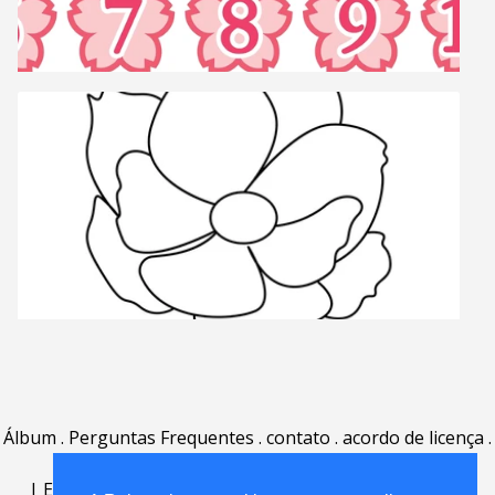
Álbum
.
Perguntas Frequentes
.
contato
.
acordo de licença
.
termos de uso
.
sobre
.
|
English
|
Deutsch
|
Español
|
Polski
|
Português
|