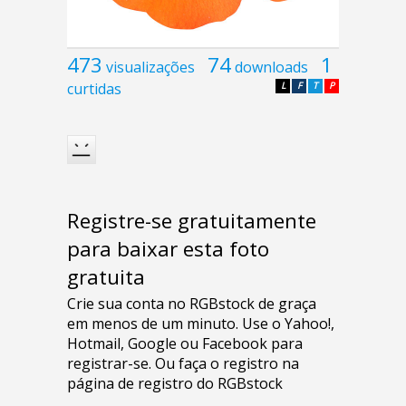
473
74
1
visualizações
downloads
curtidas
L
F
T
P
Registre-se gratuitamente
para baixar esta foto
gratuita