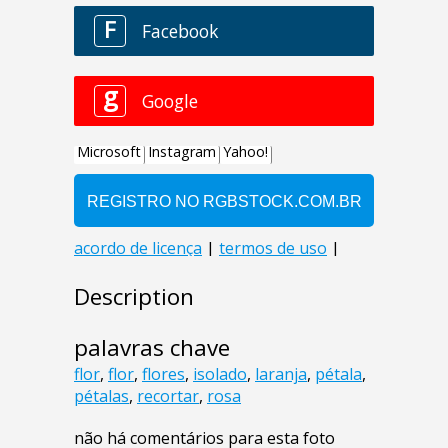
Description
palavras chave
flor
,
flor
,
flores
,
isolado
,
laranja
,
pétala
,
pétalas
,
recortar
,
rosa
não há comentários para esta foto