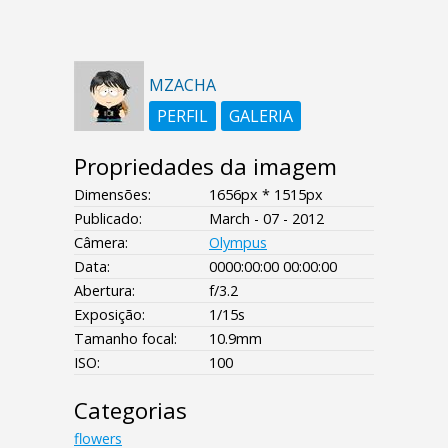
MZACHA
PERFIL
GALERIA
Propriedades da imagem
Dimensões:
1656px * 1515px
Publicado:
March - 07 - 2012
Câmera:
Olympus
Data:
0000:00:00 00:00:00
Abertura:
f/3.2
Exposição:
1/15s
Tamanho focal:
10.9mm
ISO:
100
Categorias
flowers