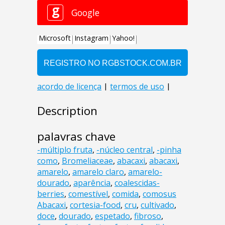
Description
palavras chave
-múltiplo fruta
,
-núcleo central
,
-pinha
como
,
Bromeliaceae
,
abacaxi
,
abacaxi
,
amarelo
,
amarelo claro
,
amarelo-
dourado
,
aparência
,
coalescidas-
berries
,
comestível
,
comida
,
comosus
Abacaxi
,
cortesia-food
,
cru
,
cultivado
,
doce
,
dourado
,
espetado
,
fibroso
,