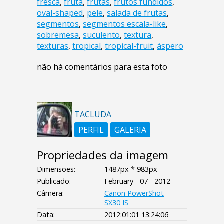
fresca
,
fruta
,
frutas
,
frutos fundidos
,
oval-shaped
,
pele
,
salada de frutas
,
segmentos
,
segmentos escala-like
,
sobremesa
,
suculento
,
textura
,
texturas
,
tropical
,
tropical-fruit
,
áspero
não há comentários para esta foto
TACLUDA
PERFIL
GALERIA
Propriedades da imagem
Dimensões:
1487px * 983px
Publicado:
February - 07 - 2012
Câmera:
Canon PowerShot
SX30 IS
Data:
2012:01:01 13:24:06