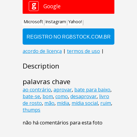
Description
palavras chave
ao contrário
,
aprovar
,
bate para baixo
,
bate-se
,
bom
,
como
,
desaprovar
,
livro
de rosto
,
mão
,
mídia
,
mídia social
,
ruim
,
thumps
não há comentários para esta foto