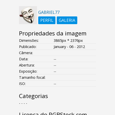
GABRIEL77
PERFIL
GALERIA
Propriedades da imagem
Dimensões:
3865px * 2376px
Publicado:
January - 06 - 2012
Câmera:
Data:
--
Abertura:
--
Exposição:
--
Tamanho focal:
ISO:
--
Categorias
- - - -
Licença do RGBStock.com