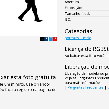
Abertura:
Exposição:
Tamanho focal:
ISO:
Categorias
portraits___male
L
F
T
P
Licença do RGBS
Ao baixar esta foto você ac
Liberação de mod
Liberação de modelo ou pro
xar esta foto gratuita
Veja as Perguntas Frequen
para mais informações.
|
Perguntas Frequentes
|