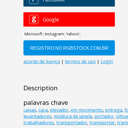
Description
palavras chave
caixas
,
cara
,
elevador
,
em movimento
,
entrega
,
f
levantadores
,
moldura da janela
,
portador
,
silhu
trabalhadores
,
transportador
,
transportar
,
tran