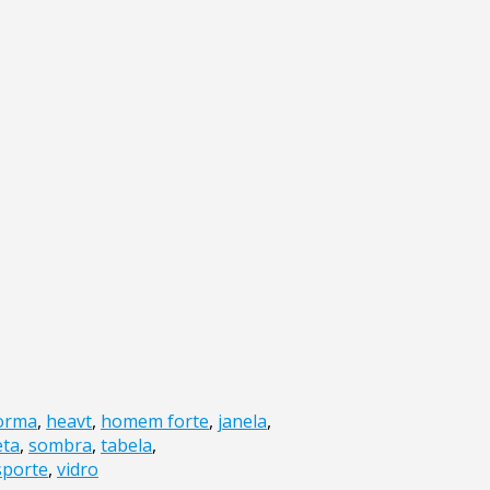
orma
,
heavt
,
homem forte
,
janela
,
eta
,
sombra
,
tabela
,
sporte
,
vidro