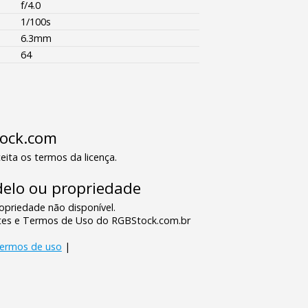
f/4.0
1/100s
6.3mm
64
tock.com
eita os termos da licença.
elo ou propriedade
priedade não disponível.
tes e Termos de Uso do RGBStock.com.br
termos de uso
|