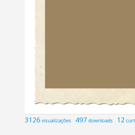
3126
497
12
visualizações
downloads
curt