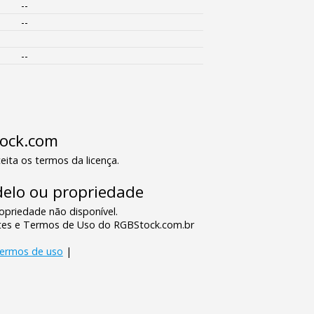
--
--
--
tock.com
eita os termos da licença.
elo ou propriedade
priedade não disponível.
tes e Termos de Uso do RGBStock.com.br
termos de uso
|