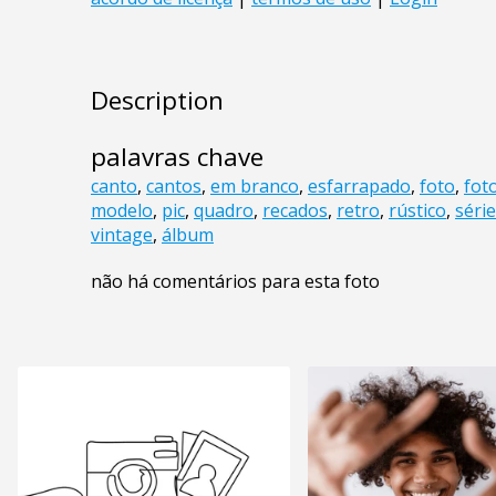
Description
palavras chave
canto
,
cantos
,
em branco
,
esfarrapado
,
foto
,
fot
modelo
,
pic
,
quadro
,
recados
,
retro
,
rústico
,
série
vintage
,
álbum
não há comentários para esta foto