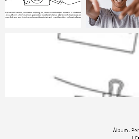
Álbum
.
Pe
|
E