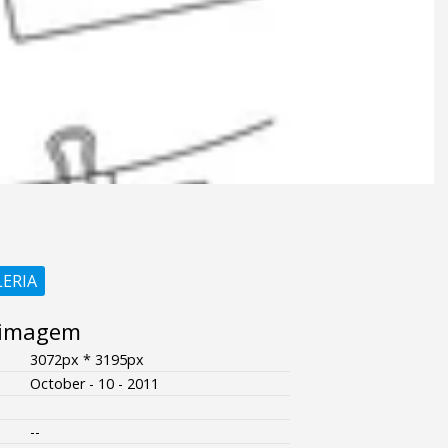
LERIA
 imagem
3072px * 3195px
October - 10 - 2011
--