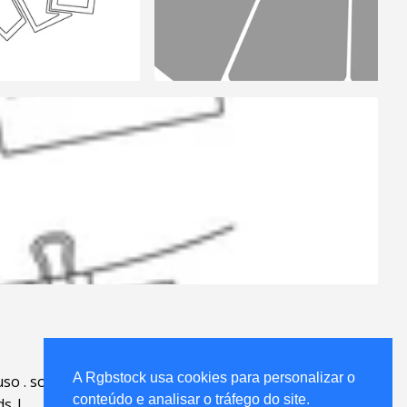
A Rgbstock usa cookies para personalizar o
uso
.
sobre
.
conteúdo e analisar o tráfego do site.
ds
|