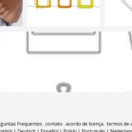
rguntas Frequentes
.
contato
.
acordo de licença
.
termos de 
nglish
|
Deutsch
|
Español
|
Polski
|
Português
|
Nederlan