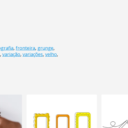
ografia
,
fronteira
,
grunge
,
,
variação
,
variações
,
velho
,