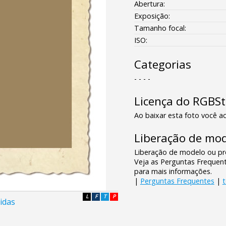
Abertura:
Exposição:
Tamanho focal:
ISO:
Categorias
- - - -
Licença do RGBS
Ao baixar esta foto você ac
Liberação de mod
Liberação de modelo ou pro
Veja as Perguntas Frequen
para mais informações.
|
Perguntas Frequentes
|
L
F
T
P
idas