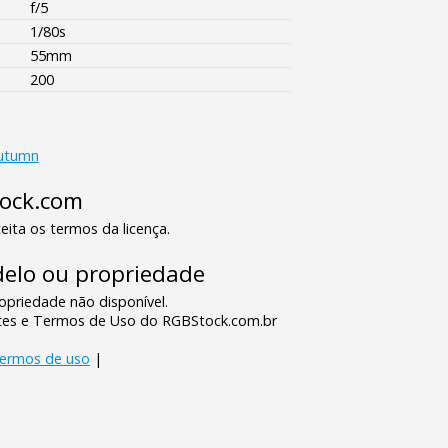
f/5
1/80s
55mm
200
utumn
tock.com
eita os termos da licença.
elo ou propriedade
priedade não disponível.
tes e Termos de Uso do RGBStock.com.br
termos de uso
|