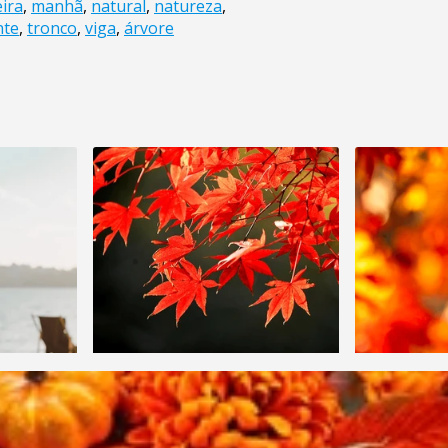
ira
,
manhã
,
natural
,
natureza
,
nte
,
tronco
,
viga
,
árvore