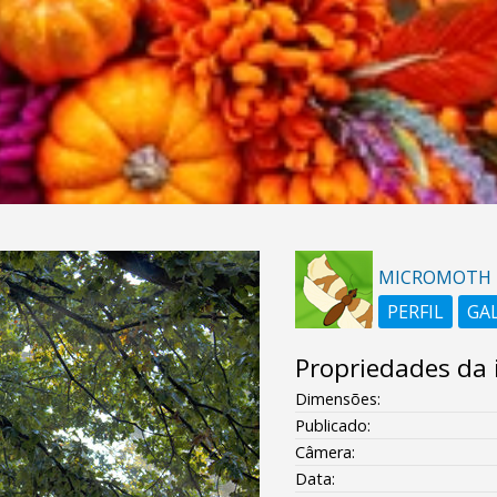
MICROMOTH
PERFIL
GA
Propriedades da
Dimensões:
Publicado:
Câmera:
Data: