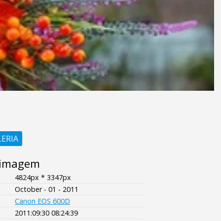
LERIA
 imagem
4824px * 3347px
October - 01 - 2011
Canon EOS 600D
2011:09:30 08:24:39