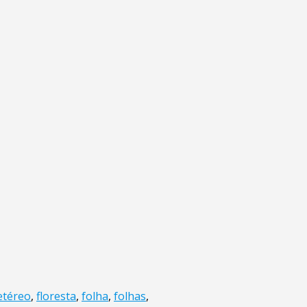
etéreo
,
floresta
,
folha
,
folhas
,