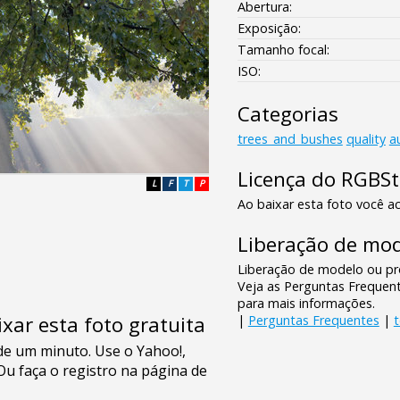
Abertura:
Exposição:
Tamanho focal:
ISO:
Categorias
trees_and_bushes
quality
a
Licença do RGBS
L
F
T
P
Ao baixar esta foto você ac
Liberação de mod
Liberação de modelo ou pro
Veja as Perguntas Frequen
para mais informações.
xar esta foto gratuita
|
Perguntas Frequentes
|