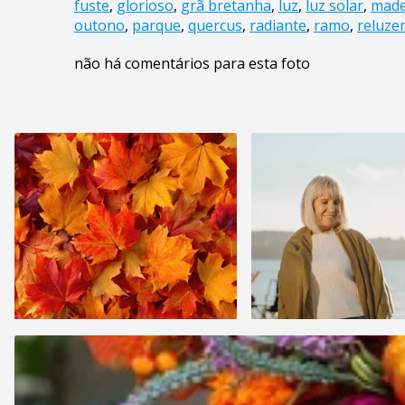
fuste
,
glorioso
,
grã bretanha
,
luz
,
luz solar
,
made
outono
,
parque
,
quercus
,
radiante
,
ramo
,
reluze
não há comentários para esta foto