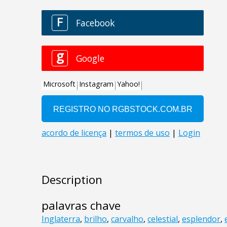
Description
palavras chave
Inglaterra
,
brilho
,
carvalho
,
celestial
,
esplendor
,