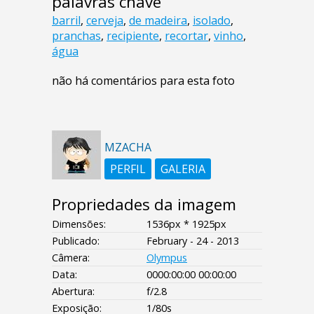
palavras chave
barril
,
cerveja
,
de madeira
,
isolado
,
pranchas
,
recipiente
,
recortar
,
vinho
,
água
não há comentários para esta foto
MZACHA
PERFIL
GALERIA
Propriedades da imagem
Dimensões:
1536px * 1925px
Publicado:
February - 24 - 2013
Câmera:
Olympus
Data:
0000:00:00 00:00:00
Abertura:
f/2.8
Exposição:
1/80s