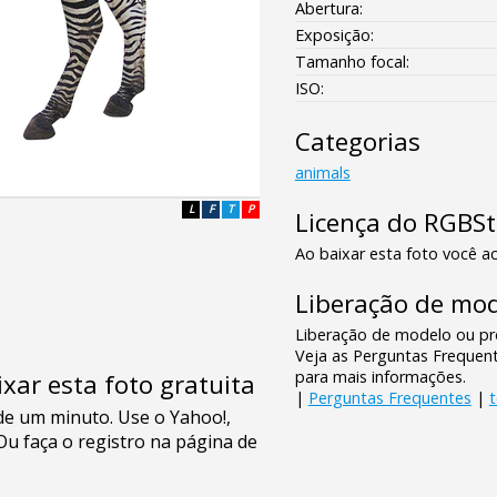
Abertura:
Exposição:
Tamanho focal:
ISO:
Categorias
animals
L
F
T
P
Licença do RGBS
Ao baixar esta foto você ac
Liberação de mod
Liberação de modelo ou pro
Veja as Perguntas Frequen
para mais informações.
xar esta foto gratuita
|
Perguntas Frequentes
|