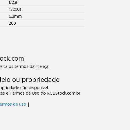
f/2.8
1/200s
6.3mm
200
tock.com
eita os termos da licença.
elo ou propriedade
priedade não disponível.
tes e Termos de Uso do RGBStock.com.br
termos de uso
|