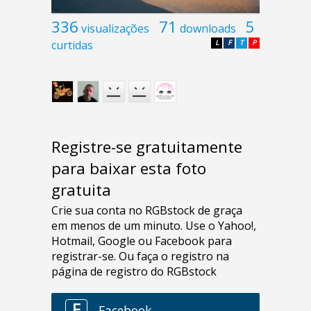
336
71
5
visualizações
downloads
curtidas
L
F
T
P
Registre-se gratuitamente
para baixar esta foto
gratuita