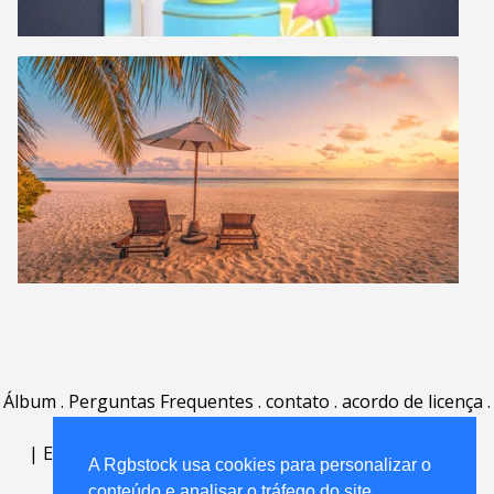
Álbum
.
Perguntas Frequentes
.
contato
.
acordo de licença
.
termos de uso
.
sobre
.
|
English
|
Deutsch
|
Español
|
Polski
|
Português
|
A Rgbstock usa cookies para personalizar o
Nederlands
|
conteúdo e analisar o tráfego do site.