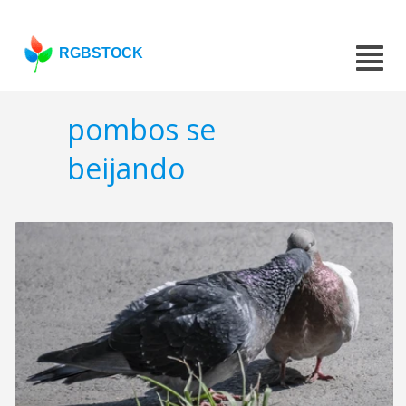
RGBSTOCK
pombos se
beijando