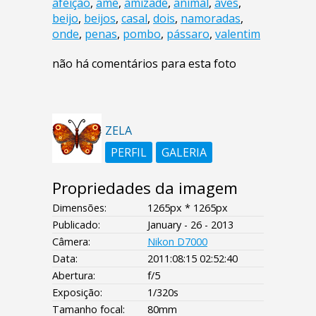
afeição
,
ame
,
amizade
,
animal
,
aves
,
beijo
,
beijos
,
casal
,
dois
,
namoradas
,
onde
,
penas
,
pombo
,
pássaro
,
valentim
não há comentários para esta foto
ZELA
PERFIL
GALERIA
Propriedades da imagem
Dimensões:
1265px * 1265px
Publicado:
January - 26 - 2013
Câmera:
Nikon D7000
Data:
2011:08:15 02:52:40
Abertura:
f/5
Exposição:
1/320s
Tamanho focal:
80mm