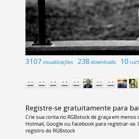
3107
238
10
visualizações
downloads
curt
Registre-se gratuitamente para bai