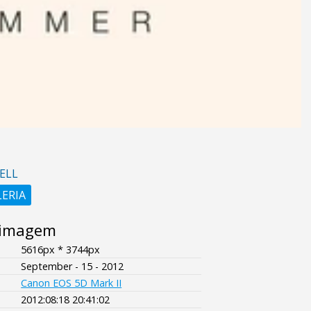
ELL
LERIA
 imagem
5616px * 3744px
September - 15 - 2012
Canon EOS 5D Mark II
2012:08:18 20:41:02