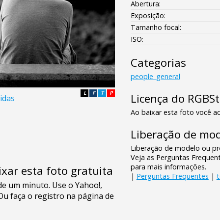
Abertura:
Exposição:
Tamanho focal:
ISO:
Categorias
people_general
L
F
T
P
Licença do RGBS
idas
Ao baixar esta foto você ac
Liberação de mod
Liberação de modelo ou pro
Veja as Perguntas Frequen
para mais informações.
xar esta foto gratuita
|
Perguntas Frequentes
|