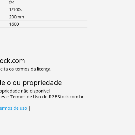
f/4
1/100s
200mm
1600
tock.com
eita os termos da licença.
elo ou propriedade
priedade não disponível.
tes e Termos de Uso do RGBStock.com.br
termos de uso
|