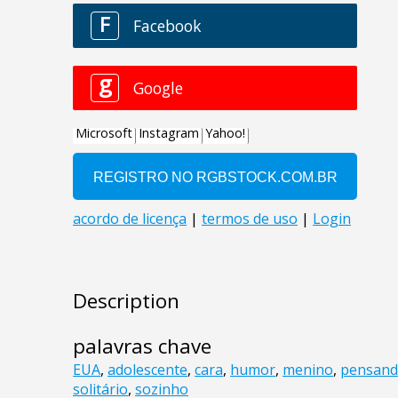
Description
palavras chave
EUA
,
adolescente
,
cara
,
humor
,
menino
,
pensan
solitário
,
sozinho