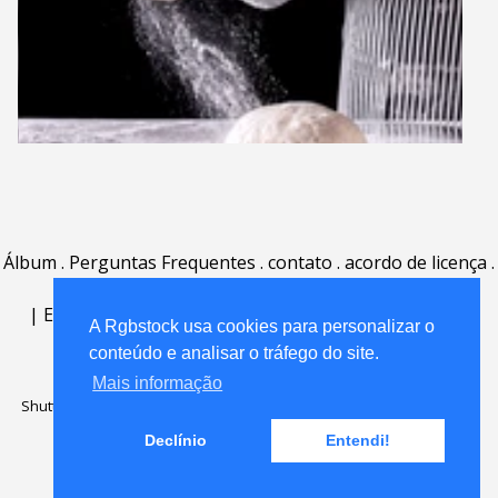
Álbum
.
Perguntas Frequentes
.
contato
.
acordo de licença
.
termos de uso
.
sobre
.
|
English
|
Deutsch
|
Español
|
Polski
|
Português
|
A Rgbstock usa cookies para personalizar o
Nederlands
|
conteúdo e analisar o tráfego do site.
Mais informação
Shutterstock official partner of Rgbstock
Saqurai AI official partner of
Rgbstock
Declínio
Entendi!