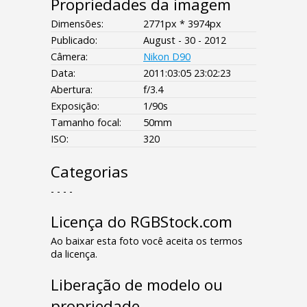
Propriedades da imagem
Dimensões:
2771px * 3974px
Publicado:
August - 30 - 2012
Câmera:
Nikon D90
Data:
2011:03:05 23:02:23
Abertura:
f/3.4
Exposição:
1/90s
Tamanho focal:
50mm
ISO:
320
Categorias
- - - -
Licença do RGBStock.com
Ao baixar esta foto você aceita os termos
da licença.
Liberação de modelo ou
propriedade