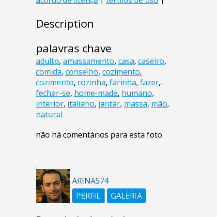
Description
palavras chave
adulto
,
amassamento
,
casa
,
caseiro
,
comida
,
conselho
,
cozimento
,
cozimento
,
cozinha
,
farinha
,
fazer
,
fechar-se
,
home-made
,
humano
,
interior
,
italiano
,
jantar
,
massa
,
mão
,
natural
não há comentários para esta foto
ARINAS74
PERFIL
GALERIA