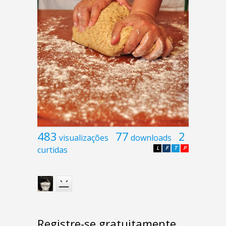
483
77
2
visualizações
downloads
curtidas
L
F
T
P
Registre-se gratuitamente