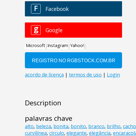
Description
palavras chave
alto
,
beleza
,
bonita
,
bonito
,
branco
,
brilho
,
cacho
curvilínea
,
círculo
,
elegante
,
elegância
,
encaracol