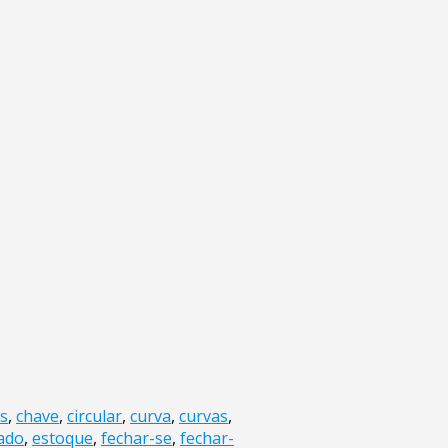
s
,
chave
,
circular
,
curva
,
curvas
,
ado
,
estoque
,
fechar-se
,
fechar-