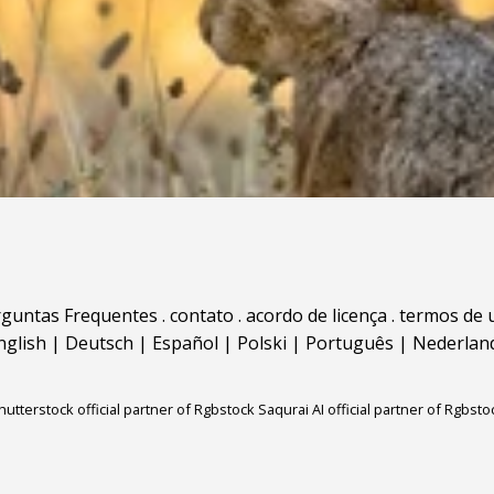
rguntas Frequentes
.
contato
.
acordo de licença
.
termos de 
nglish
|
Deutsch
|
Español
|
Polski
|
Português
|
Nederlan
hutterstock official partner of Rgbstock
Saqurai AI official partner of Rgbsto