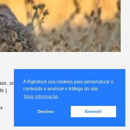
A Rgbstock usa cookies para personalizar o
uso
.
sobre
.
conteúdo e analisar o tráfego do site.
ds
|
Mais informação
ck
Declínio
Entendi!