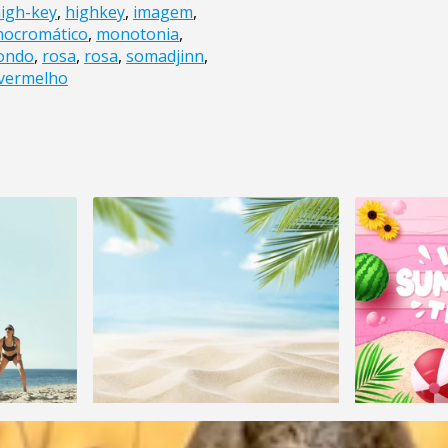
igh-key
,
highkey
,
imagem
,
ocromático
,
monotonia
,
ondo
,
rosa
,
rosa
,
somadjinn
,
vermelho