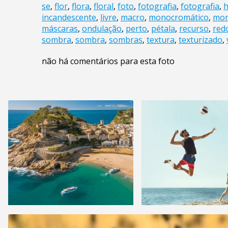
se
,
flor
,
flora
,
floral
,
foto
,
fotografia
,
fotografia
,
h
incandescente
,
livre
,
macro
,
monocromático
,
mon
máscaras
,
ondulação
,
perto
,
pétala
,
recurso
,
red
sombra
,
sombra
,
sombras
,
textura
,
texturizado
,
não há comentários para esta foto