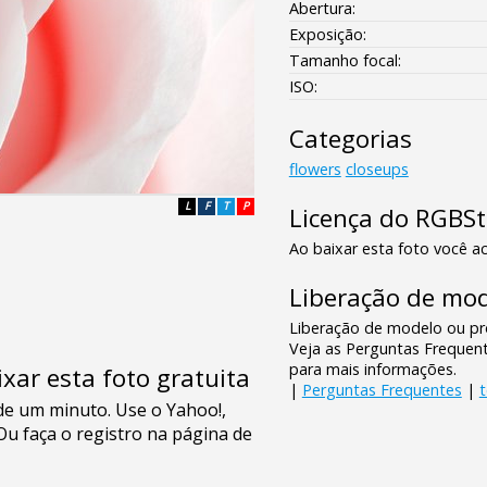
Abertura:
Exposição:
Tamanho focal:
ISO:
Categorias
flowers
closeups
L
F
T
P
Licença do RGBS
Ao baixar esta foto você ac
Liberação de mod
Liberação de modelo ou pro
Veja as Perguntas Frequen
para mais informações.
xar esta foto gratuita
|
Perguntas Frequentes
|