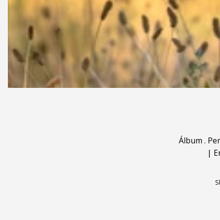
Álbum
.
Pe
|
E
S