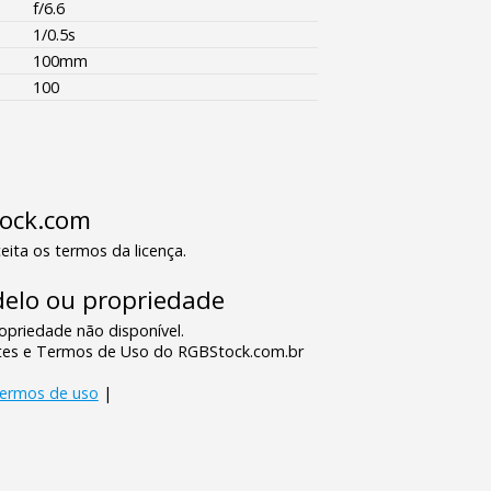
f/6.6
1/0.5s
100mm
100
tock.com
eita os termos da licença.
elo ou propriedade
priedade não disponível.
tes e Termos de Uso do RGBStock.com.br
termos de uso
|