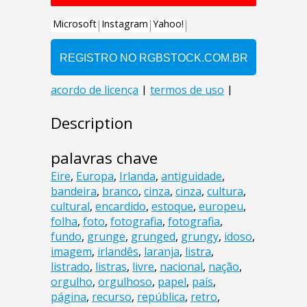
Description
palavras chave
Eire
,
Europa
,
Irlanda
,
antiguidade
,
bandeira
,
branco
,
cinza
,
cinza
,
cultura
,
cultural
,
encardido
,
estoque
,
europeu
,
folha
,
foto
,
fotografia
,
fotografia
,
fundo
,
grunge
,
grunged
,
grungy
,
idoso
,
imagem
,
irlandês
,
laranja
,
listra
,
listrado
,
listras
,
livre
,
nacional
,
nação
,
orgulho
,
orgulhoso
,
papel
,
país
,
página
,
recurso
,
república
,
retro
,