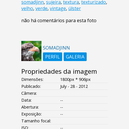
somadjinn
,
sujeira
,
textura
,
texturizado
,
velho
,
verde
,
vintage
,
úlster
não há comentários para esta foto
SOMADJINN
PERFIL
GALERIA
Propriedades da imagem
Dimensões:
1800px * 906px
Publicado:
July - 28 - 2012
Câmera:
Data:
--
Abertura:
--
Exposição:
--
Tamanho focal:
ISO:
--