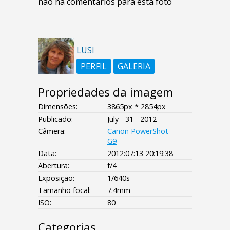
não há comentários para esta foto
LUSI
PERFIL
GALERIA
Propriedades da imagem
Dimensões:
3865px * 2854px
Publicado:
July - 31 - 2012
Câmera:
Canon PowerShot
G9
Data:
2012:07:13 20:19:38
Abertura:
f/4
Exposição:
1/640s
Tamanho focal:
7.4mm
ISO:
80
Categorias