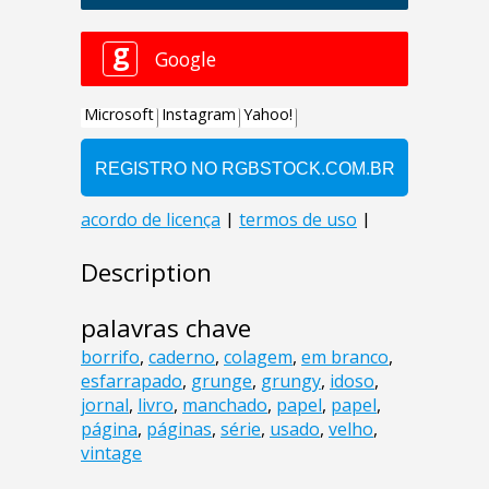
Description
palavras chave
borrifo
,
caderno
,
colagem
,
em branco
,
esfarrapado
,
grunge
,
grungy
,
idoso
,
jornal
,
livro
,
manchado
,
papel
,
papel
,
página
,
páginas
,
série
,
usado
,
velho
,
vintage