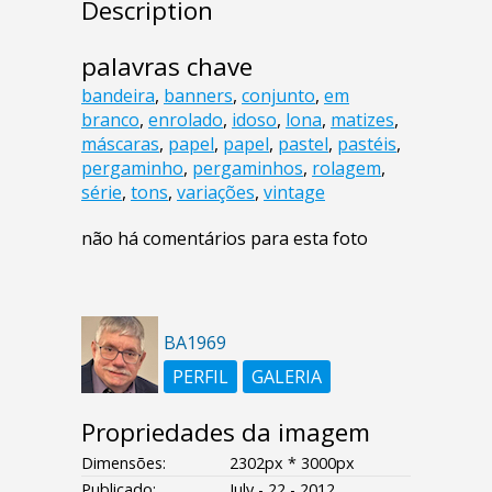
Description
palavras chave
bandeira
,
banners
,
conjunto
,
em
branco
,
enrolado
,
idoso
,
lona
,
matizes
,
máscaras
,
papel
,
papel
,
pastel
,
pastéis
,
pergaminho
,
pergaminhos
,
rolagem
,
série
,
tons
,
variações
,
vintage
não há comentários para esta foto
BA1969
PERFIL
GALERIA
Propriedades da imagem
Dimensões:
2302px * 3000px
Publicado:
July - 22 - 2012