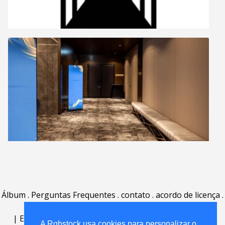
Álbum
.
Perguntas Frequentes
.
contato
.
acordo de licença
.
termos de uso
.
sobre
.
|
English
|
Deutsch
|
Español
|
Polski
|
Português
|
A Rgbstock usa cookies para personalizar o