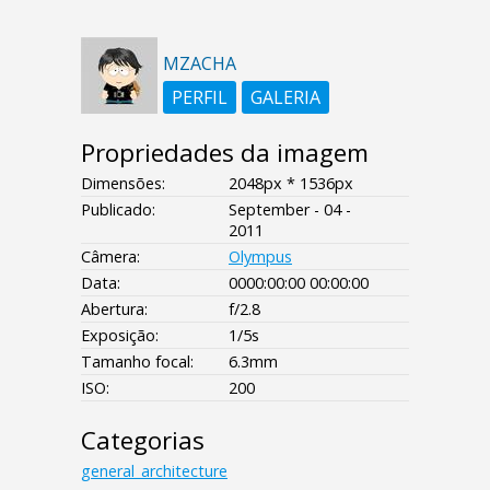
MZACHA
PERFIL
GALERIA
Propriedades da imagem
Dimensões:
2048px * 1536px
Publicado:
September - 04 -
2011
Câmera:
Olympus
Data:
0000:00:00 00:00:00
Abertura:
f/2.8
Exposição:
1/5s
Tamanho focal:
6.3mm
ISO:
200
Categorias
general_architecture