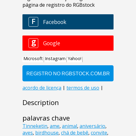
Description
palavras chave
Tinneketin
,
ame
,
animal
,
aniversário
,
aves
,
birdhouse
,
chá de bebê
,
convite
,