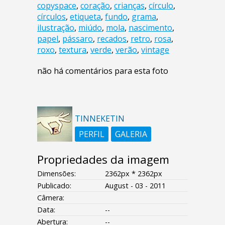
copyspace
,
coração
,
crianças
,
círculo
,
círculos
,
etiqueta
,
fundo
,
grama
,
ilustração
,
miúdo
,
mola
,
nascimento
,
papel
,
pássaro
,
recados
,
retro
,
rosa
,
roxo
,
textura
,
verde
,
verão
,
vintage
não há comentários para esta foto
TINNEKETIN
PERFIL
GALERIA
Propriedades da imagem
Dimensões:
2362px * 2362px
Publicado:
August - 03 - 2011
Câmera:
Data:
--
Abertura:
--