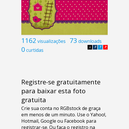
1162
73
visualizações
downloads
0
L
F
T
P
curtidas
Registre-se gratuitamente
para baixar esta foto
gratuita