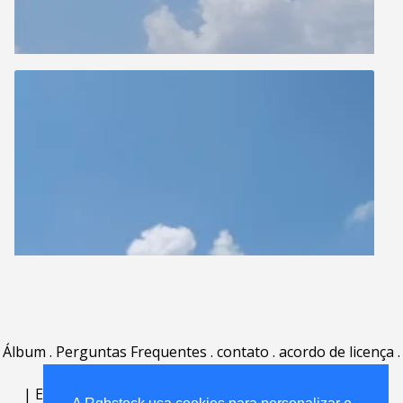
Álbum
.
Perguntas Frequentes
.
contato
.
acordo de licença
.
termos de uso
.
sobre
.
|
English
|
Deutsch
|
Español
|
Polski
|
Português
|