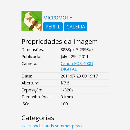
MICROMOTH
PERFIL
GALERIA
Propriedades da imagem
Dimensões:
3888px * 2393px
Publicado:
July - 29 - 2011
Câmera:
Canon EOS 400D
DIGITAL
Data:
2011:07:23 09:19:17
Abertura:
f/7.6
Exposição:
1/320s
Tamanho focal:
31mm
ISO:
100
Categorias
skies_and_clouds
summer
peace