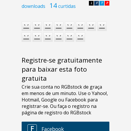
14
L
F
T
P
downloads
curtidas
Registre-se gratuitamente
para baixar esta foto
gratuita