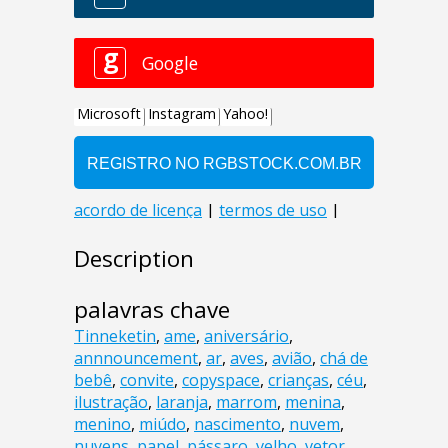
Description
palavras chave
Tinneketin
,
ame
,
aniversário
,
annnouncement
,
ar
,
aves
,
avião
,
chá de
bebê
,
convite
,
copyspace
,
crianças
,
céu
,
ilustração
,
laranja
,
marrom
,
menina
,
menino
,
miúdo
,
nascimento
,
nuvem
,
nuvens
,
papel
,
pássaro
,
velho
,
vetor
,