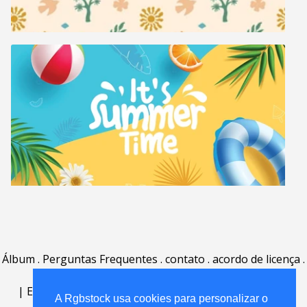
Álbum
.
Perguntas Frequentes
.
contato
.
acordo de licença
.
termos de uso
.
sobre
.
|
English
|
Deutsch
|
Español
|
Polski
|
Português
|
A Rgbstock usa cookies para personalizar o
Nederlands
|