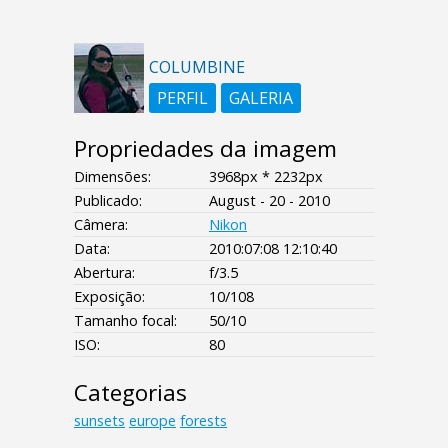
COLUMBINE
PERFIL
GALERIA
Propriedades da imagem
Dimensões:
3968px * 2232px
Publicado:
August - 20 - 2010
Câmera:
Nikon
Data:
2010:07:08 12:10:40
Abertura:
f/3.5
Exposição:
10/108
Tamanho focal:
50/10
ISO:
80
Categorias
sunsets
europe
forests