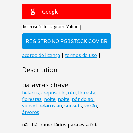
Description
palavras chave
belarus
,
crepúsculo
,
céu
,
floresta
,
florestas
,
noite
,
noite
,
pôr do sol
,
sunset belarusian
,
sunsets
,
verão
,
árvores
não há comentários para esta foto