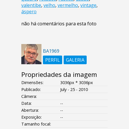
valentibe
,
velho
,
vermelho
,
vintage
,
áspero
não há comentários para esta foto
BA1969
PERFIL
GALERIA
Propriedades da imagem
Dimensões:
3036px * 3036px
Publicado:
July - 25 - 2010
Câmera:
Data:
--
Abertura:
--
Exposição:
--
Tamanho focal: