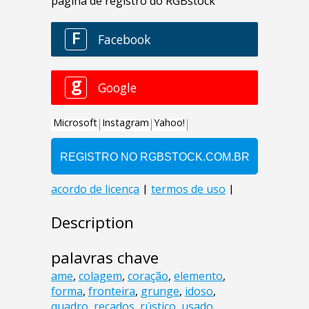
Description
palavras chave
ame
,
colagem
,
coração
,
elemento
,
forma
,
fronteira
,
grunge
,
idoso
,
quadro
,
recados
,
rústico
,
usado
,