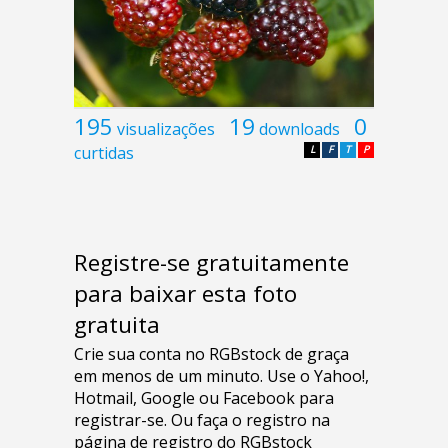
195
19
0
visualizações
downloads
curtidas
L
F
T
P
Registre-se gratuitamente
para baixar esta foto
gratuita