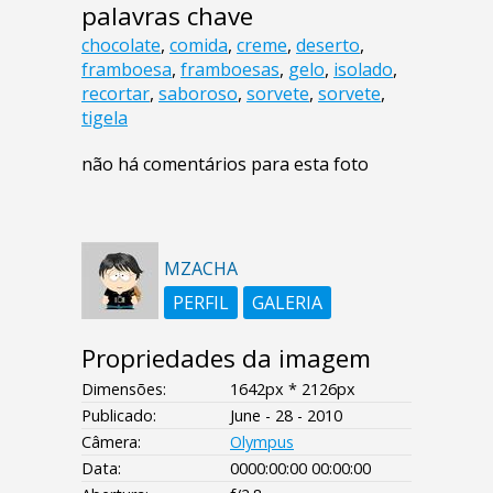
palavras chave
chocolate
,
comida
,
creme
,
deserto
,
framboesa
,
framboesas
,
gelo
,
isolado
,
recortar
,
saboroso
,
sorvete
,
sorvete
,
tigela
não há comentários para esta foto
MZACHA
PERFIL
GALERIA
Propriedades da imagem
Dimensões:
1642px * 2126px
Publicado:
June - 28 - 2010
Câmera:
Olympus
Data:
0000:00:00 00:00:00