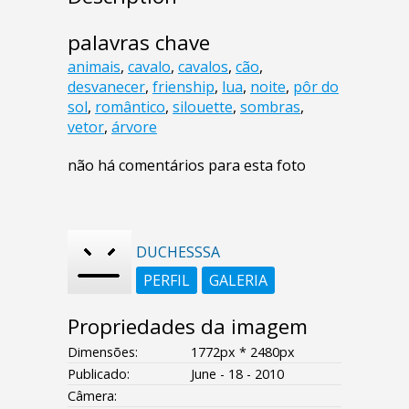
palavras chave
animais
,
cavalo
,
cavalos
,
cão
,
desvanecer
,
frienship
,
lua
,
noite
,
pôr do
sol
,
romântico
,
silouette
,
sombras
,
vetor
,
árvore
não há comentários para esta foto
DUCHESSSA
PERFIL
GALERIA
Propriedades da imagem
Dimensões:
1772px * 2480px
Publicado:
June - 18 - 2010
Câmera: