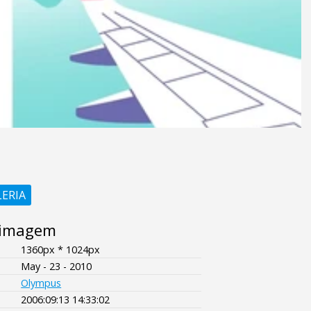
LERIA
 imagem
1360px * 1024px
May - 23 - 2010
Olympus
2006:09:13 14:33:02