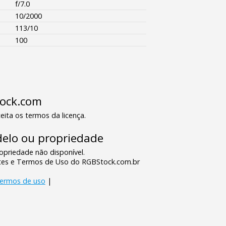
f/7.0
10/2000
113/10
100
tock.com
eita os termos da licença.
elo ou propriedade
priedade não disponível.
tes e Termos de Uso do RGBStock.com.br
termos de uso
|