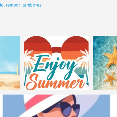
ão
,
tambor
,
tambores