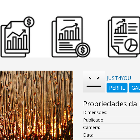
JUST4YOU
PERFIL
GA
Propriedades da
Dimensões:
Publicado:
Câmera:
Data: