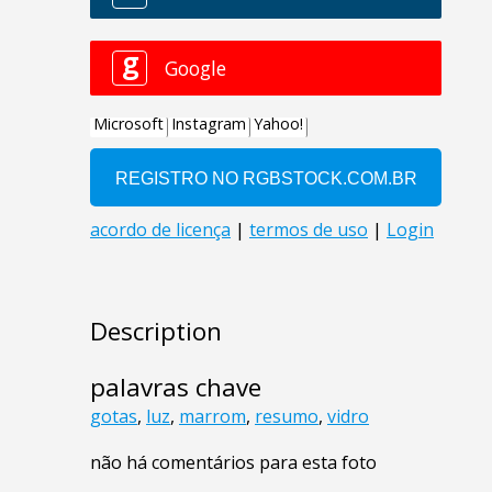
Description
palavras chave
gotas
,
luz
,
marrom
,
resumo
,
vidro
não há comentários para esta foto