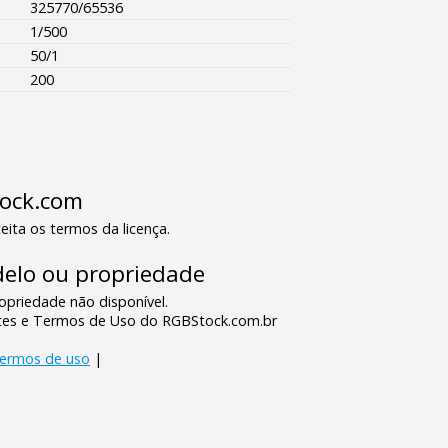
325770/65536
1/500
50/1
200
tock.com
eita os termos da licença.
elo ou propriedade
priedade não disponível.
tes e Termos de Uso do RGBStock.com.br
termos de uso
|