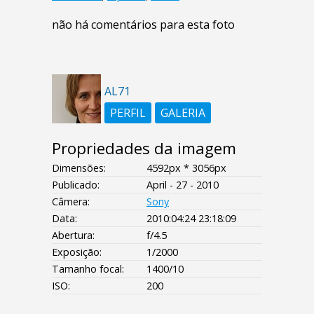
não há comentários para esta foto
AL71
PERFIL
GALERIA
Propriedades da imagem
Dimensões:
4592px * 3056px
Publicado:
April - 27 - 2010
Câmera:
Sony
Data:
2010:04:24 23:18:09
Abertura:
f/4.5
Exposição:
1/2000
Tamanho focal:
1400/10
ISO:
200