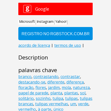
Description
palavras chave
branco
,
contrastando
,
contrastar
,
destacando-se
,
diferente
,
diferença
,
floração
,
flores
,
jardim
,
mola
,
natureza
,
papel de parede
,
planta
,
plantas
,
sol
,
solitário
,
sozinho
,
tulipa
,
tulipas
,
tulipas
brancas
,
tulipas vermelhas
,
um
,
verde
,
vermelho
,
à parte
,
único