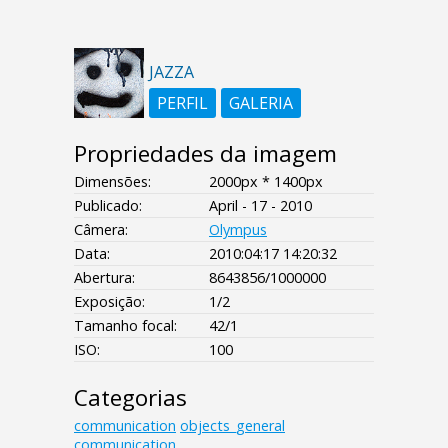
JAZZA
PERFIL
GALERIA
Propriedades da imagem
Dimensões:
2000px * 1400px
Publicado:
April - 17 - 2010
Câmera:
Olympus
Data:
2010:04:17 14:20:32
Abertura:
8643856/1000000
Exposição:
1/2
Tamanho focal:
42/1
ISO:
100
Categorias
communication
objects_general
communication