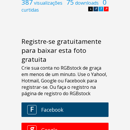
387
75
0
visualizações
downloads
curtidas
L
F
T
P
Registre-se gratuitamente
para baixar esta foto
gratuita