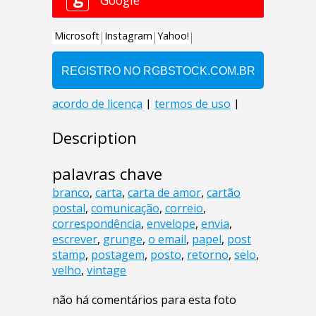
Description
palavras chave
branco
,
carta
,
carta de amor
,
cartão
postal
,
comunicação
,
correio
,
correspondência
,
envelope
,
envia
,
escrever
,
grunge
,
o email
,
papel
,
post
stamp
,
postagem
,
posto
,
retorno
,
selo
,
velho
,
vintage
não há comentários para esta foto