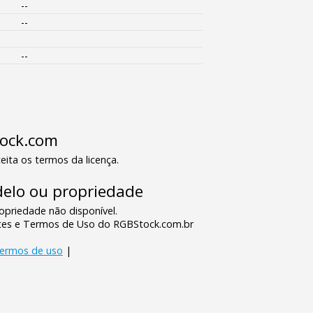
--
--
--
tock.com
eita os termos da licença.
elo ou propriedade
priedade não disponível.
tes e Termos de Uso do RGBStock.com.br
termos de uso
|