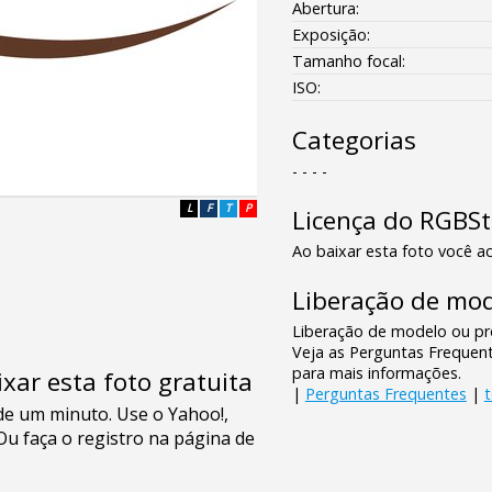
Abertura:
Exposição:
Tamanho focal:
ISO:
Categorias
- - - -
L
F
T
P
Licença do RGBS
Ao baixar esta foto você ac
Liberação de mod
Liberação de modelo ou pro
Veja as Perguntas Frequen
para mais informações.
xar esta foto gratuita
|
Perguntas Frequentes
|