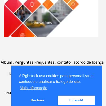
Álbum
.
Perguntas Frequentes
.
contato
.
acordo de licença
.
termos de uso
.
sobre
.
|
English
|
Deutsch
|
Español
|
Polski
|
Português
|
A Rgbstock usa cookies para personalizar o
Nederlands
|
conteúdo e analisar o tráfego do site.
Mais informação
Shutterstock official partner of Rgbstock
Saqurai AI official partner of
Rgbstock
Declínio
Entendi!