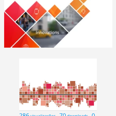
286
70
0
visualizações
downloads