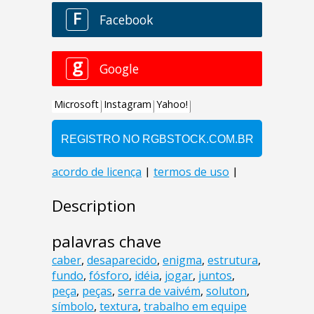
Description
palavras chave
caber
,
desaparecido
,
enigma
,
estrutura
,
fundo
,
fósforo
,
idéia
,
jogar
,
juntos
,
peça
,
peças
,
serra de vaivém
,
soluton
,
símbolo
,
textura
,
trabalho em equipe