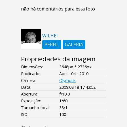
não há comentários para esta foto
WILHEI
PERFIL
GALERIA
Propriedades da imagem
Dimensões:
3648px * 2736px
Publicado:
April - 04 - 2010
Câmera:
Olympus
Data:
2009:08:18 17:43:52
Abertura:
f/10.0
Exposição:
1/60
Tamanho focal:
38/1
ISO:
100