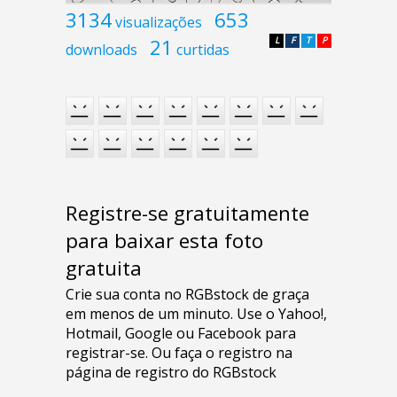
3134
653
visualizações
21
L
F
T
P
downloads
curtidas
Registre-se gratuitamente
para baixar esta foto
gratuita