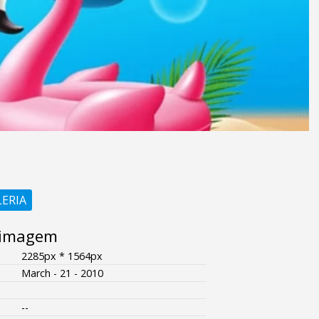
LERIA
 imagem
2285px * 1564px
March - 21 - 2010
--