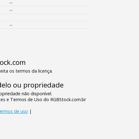
--
--
--
tock.com
eita os termos da licença.
elo ou propriedade
priedade não disponível.
tes e Termos de Uso do RGBStock.com.br
termos de uso
|