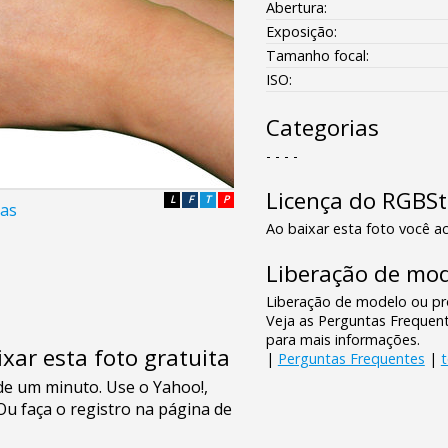
Abertura:
Exposição:
Tamanho focal:
ISO:
Categorias
- - - -
Licença do RGBS
L
F
T
P
das
Ao baixar esta foto você ac
Liberação de mod
Liberação de modelo ou pro
Veja as Perguntas Frequen
para mais informações.
xar esta foto gratuita
|
Perguntas Frequentes
|