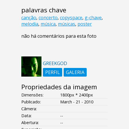
palavras chave
canção
,
concerto
,
copyspace
,
g-chave
,
melodia
,
música
,
músicas
,
poster
não há comentários para esta foto
GREEKGOD
PERFIL
GALERIA
Propriedades da imagem
Dimensões:
1800px * 2400px
Publicado:
March - 21 - 2010
Câmera:
Data:
--
Abertura:
--