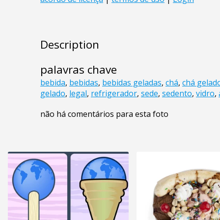
Description
palavras chave
bebida
,
bebidas
,
bebidas geladas
,
chá
,
chá gelad
gelado
,
legal
,
refrigerador
,
sede
,
sedento
,
vidro
,
não há comentários para esta foto