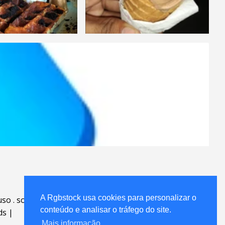
A Rgbstock usa cookies para personalizar o
uso
.
sobre
.
conteúdo e analisar o tráfego do site.
ds
|
Mais informação