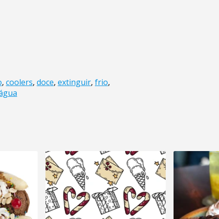
o
,
coolers
,
doce
,
extinguir
,
frio
,
água