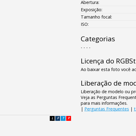
Abertura:
Exposição:
Tamanho focal:
ISO:
Categorias
- - - -
Licença do RGBS
Ao baixar esta foto você ac
Liberação de mod
Liberação de modelo ou pro
Veja as Perguntas Frequen
para mais informações.
|
Perguntas Frequentes
|
L
F
T
P