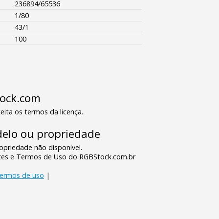
236894/65536
1/80
43/1
100
tock.com
eita os termos da licença.
elo ou propriedade
priedade não disponível.
tes e Termos de Uso do RGBStock.com.br
termos de uso
|