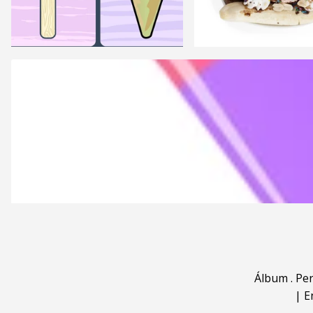
Álbum
.
Pe
|
E