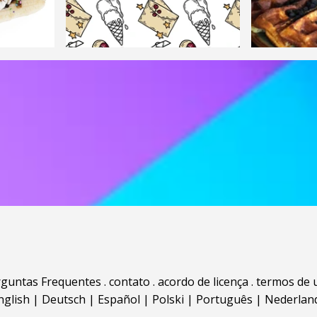
rguntas Frequentes
.
contato
.
acordo de licença
.
termos de 
nglish
|
Deutsch
|
Español
|
Polski
|
Português
|
Nederlan