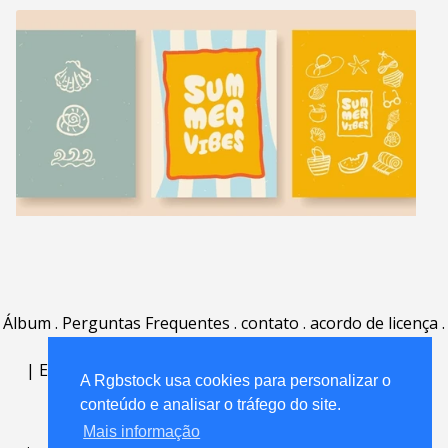
Álbum
.
Perguntas Frequentes
.
contato
.
acordo de licença
.
termos de uso
.
sobre
.
|
English
|
Deutsch
|
Español
|
Polski
|
Português
|
A Rgbstock usa cookies para personalizar o
Nederlands
|
conteúdo e analisar o tráfego do site.
Mais informação