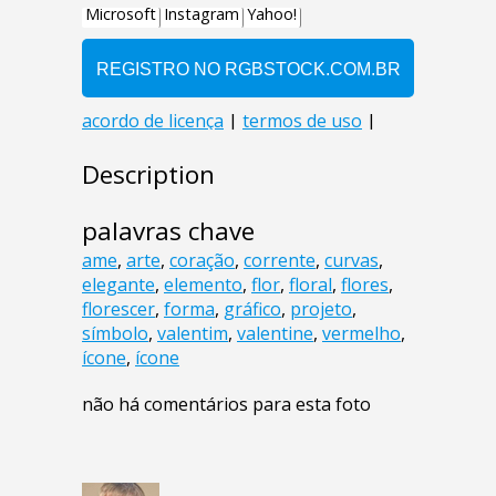
Description
palavras chave
ame
,
arte
,
coração
,
corrente
,
curvas
,
elegante
,
elemento
,
flor
,
floral
,
flores
,
florescer
,
forma
,
gráfico
,
projeto
,
símbolo
,
valentim
,
valentine
,
vermelho
,
ícone
,
ícone
não há comentários para esta foto