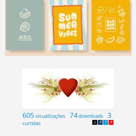
605
74
3
visualizações
downloads
curtidas
L
F
T
P