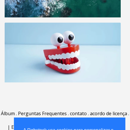
Álbum
.
Perguntas Frequentes
.
contato
.
acordo de licença
.
termos de uso
.
sobre
.
|
English
|
Deutsch
|
Español
|
Polski
|
Português
|