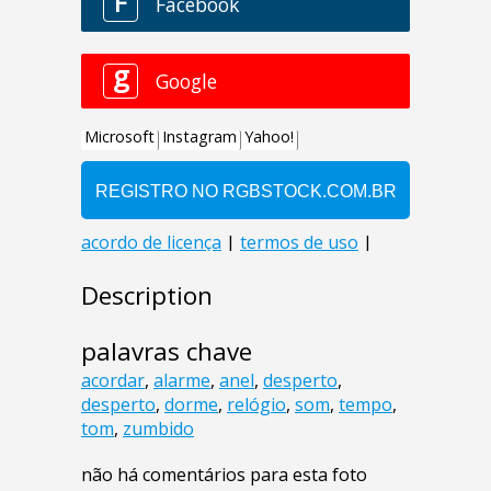
Description
palavras chave
acordar
,
alarme
,
anel
,
desperto
,
desperto
,
dorme
,
relógio
,
som
,
tempo
,
tom
,
zumbido
não há comentários para esta foto