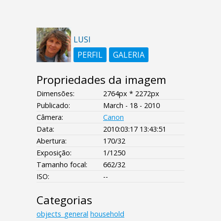
LUSI
PERFIL
GALERIA
Propriedades da imagem
Dimensões:
2764px * 2272px
Publicado:
March - 18 - 2010
Câmera:
Canon
Data:
2010:03:17 13:43:51
Abertura:
170/32
Exposição:
1/1250
Tamanho focal:
662/32
ISO:
--
Categorias
objects_general
household