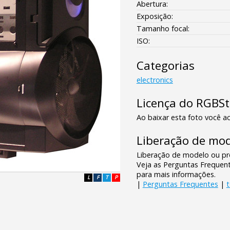
Abertura:
Exposição:
Tamanho focal:
ISO:
Categorias
electronics
Licença do RGBS
Ao baixar esta foto você ac
Liberação de mod
Liberação de modelo ou pro
Veja as Perguntas Frequen
para mais informações.
L
F
T
P
|
Perguntas Frequentes
|