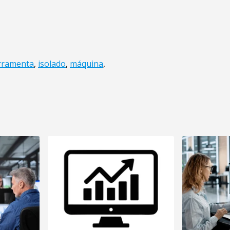
rramenta
,
isolado
,
máquina
,