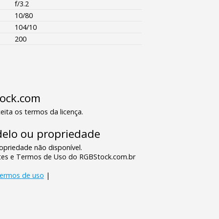
f/3.2
10/80
104/10
200
tock.com
eita os termos da licença.
elo ou propriedade
priedade não disponível.
tes e Termos de Uso do RGBStock.com.br
termos de uso
|