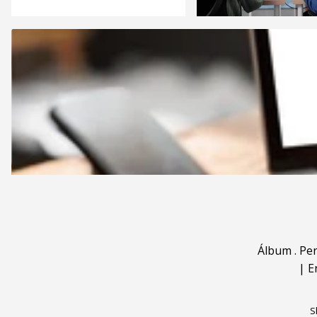
Álbum
.
Pe
|
E
S