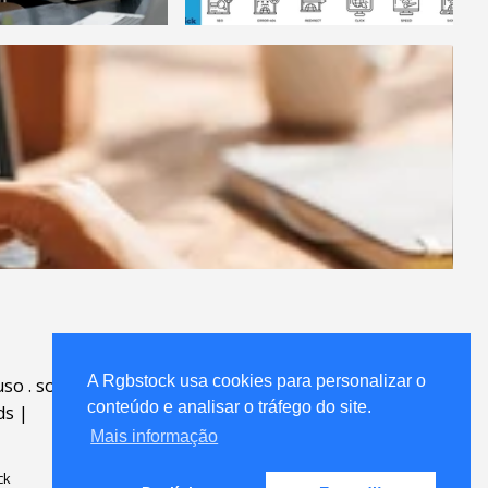
A Rgbstock usa cookies para personalizar o
uso
.
sobre
.
conteúdo e analisar o tráfego do site.
ds
|
Mais informação
ck