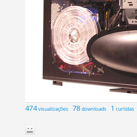
474
78
1
visualizações
downloads
curtidas