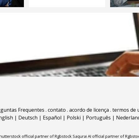
rguntas Frequentes
.
contato
.
acordo de licença
.
termos de 
nglish
|
Deutsch
|
Español
|
Polski
|
Português
|
Nederlan
hutterstock official partner of Rgbstock
Saqurai AI official partner of Rgbsto