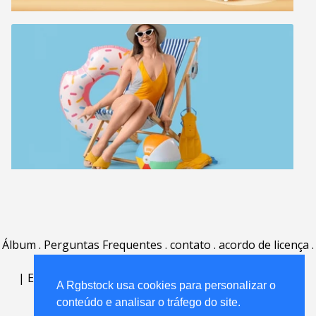
Álbum
.
Perguntas Frequentes
.
contato
.
acordo de licença
.
termos de uso
.
sobre
.
|
English
|
Deutsch
|
Español
|
Polski
|
Português
|
A Rgbstock usa cookies para personalizar o
Nederlands
|
conteúdo e analisar o tráfego do site.