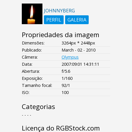
JOHNNYBERG
PERFIL
GALERIA
Propriedades da imagem
Dimensões:
3264px * 2448px
Publicado:
March - 02 - 2010
Câmera:
Olympus
Data:
2007:09:01 14:31:11
Abertura:
f/5.6
Exposição:
1/160
Tamanho focal:
92/1
ISO:
100
Categorias
- - - -
Licença do RGBStock.com