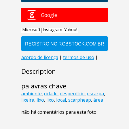
Description
palavras chave
ambiente
,
cidade
,
desperdício
,
escarpa
,
lixeira
,
lixo
,
lixo
,
local
,
scarpheap
,
área
não há comentários para esta foto