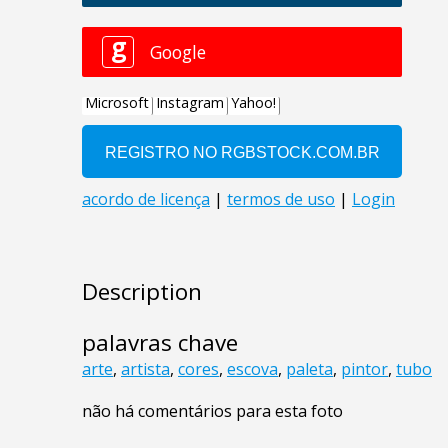
Description
palavras chave
arte
,
artista
,
cores
,
escova
,
paleta
,
pintor
,
tubo
não há comentários para esta foto