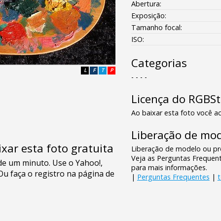
Abertura:
Exposição:
Tamanho focal:
ISO:
Categorias
L
F
T
P
- - - -
Licença do RGBS
Ao baixar esta foto você ac
Liberação de mod
xar esta foto gratuita
Liberação de modelo ou pro
Veja as Perguntas Frequen
para mais informações.
|
Perguntas Frequentes
|