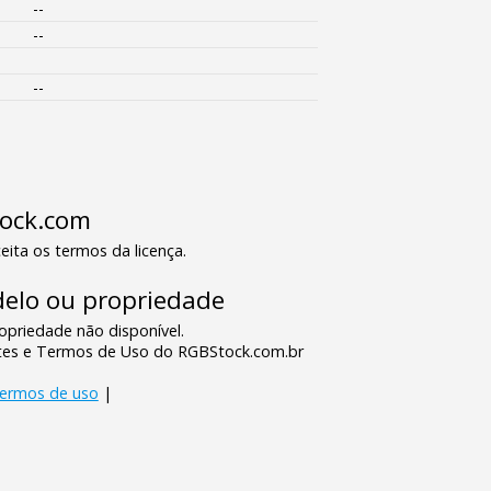
--
--
--
tock.com
eita os termos da licença.
elo ou propriedade
priedade não disponível.
tes e Termos de Uso do RGBStock.com.br
termos de uso
|