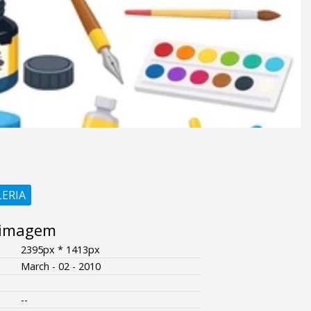
LERIA
 imagem
2395px * 1413px
March - 02 - 2010
--