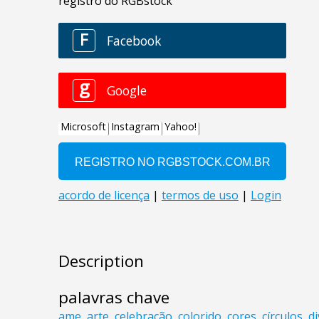
Description
palavras chave
ame
,
arte
,
celebração
,
colorido
,
cores
,
círculos
,
d