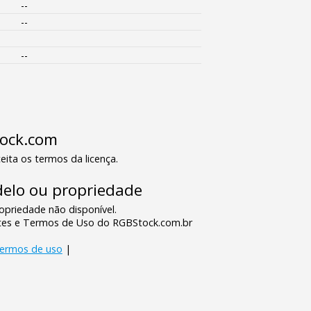
--
--
--
tock.com
eita os termos da licença.
elo ou propriedade
priedade não disponível.
tes e Termos de Uso do RGBStock.com.br
termos de uso
|