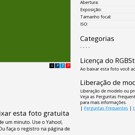
Abertura:
Exposição:
Tamanho focal:
ISO:
Categorias
- - - -
Licença do RGBS
L
F
T
P
Ao baixar esta foto você ac
Liberação de mod
Liberação de modelo ou pro
Veja as Perguntas Frequen
para mais informações.
|
Perguntas Frequentes
|
xar esta foto gratuita