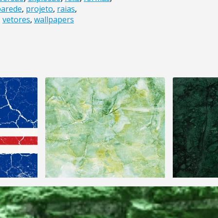
parede
,
projeto
,
raias
,
,
vetores
,
wallpapers