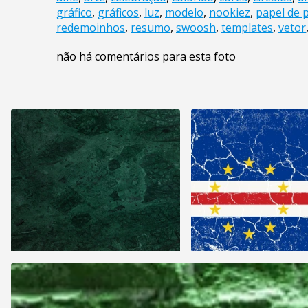
gráfico
,
gráficos
,
luz
,
modelo
,
nookiez
,
papel de 
redemoinhos
,
resumo
,
swoosh
,
templates
,
vetor
não há comentários para esta foto