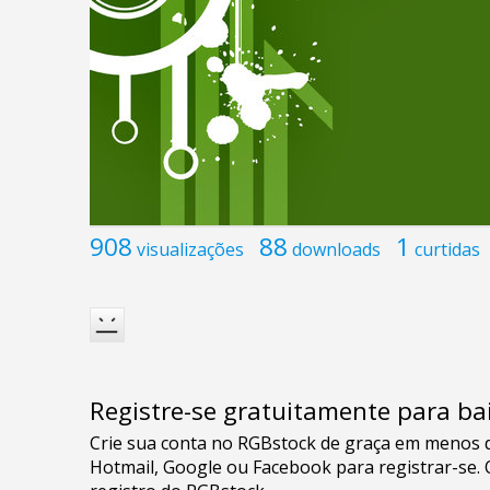
908
88
1
visualizações
downloads
curtidas
Registre-se gratuitamente para bai