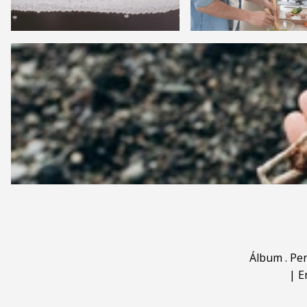
Álbum
.
Pe
|
E