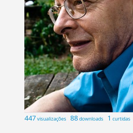
447
88
1
visualizações
downloads
curtidas