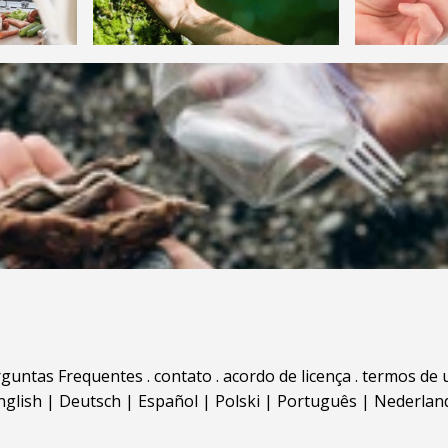
rguntas Frequentes
.
contato
.
acordo de licença
.
termos de 
nglish
|
Deutsch
|
Español
|
Polski
|
Português
|
Nederlan