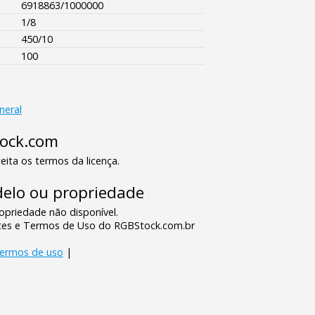
6918863/1000000
1/8
450/10
100
neral
tock.com
eita os termos da licença.
elo ou propriedade
priedade não disponível.
tes e Termos de Uso do RGBStock.com.br
termos de uso
|