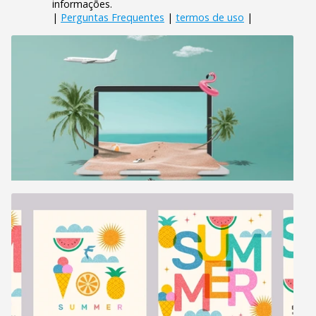
informações.
|
Perguntas Frequentes
|
termos de uso
|