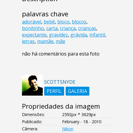
palavras chave
adorável
,
bebê
,
bloco
,
blocos
,
bonitinho
,
carta
,
criança
,
crianças
,
expectante
,
gravidez
,
grávida
,
infantil
,
letras
,
mamãe
,
mãe
não há comentários para esta foto
SCOTTSNYDE
PERFIL
GALERIA
Propriedades da imagem
Dimensões:
2592px * 3629px
Publicado:
February - 18 - 2010
Câmera:
Nikon