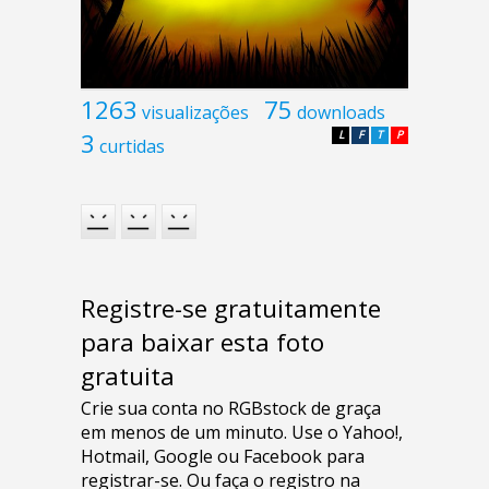
1263
75
visualizações
downloads
3
L
F
T
P
curtidas
Registre-se gratuitamente
para baixar esta foto
gratuita