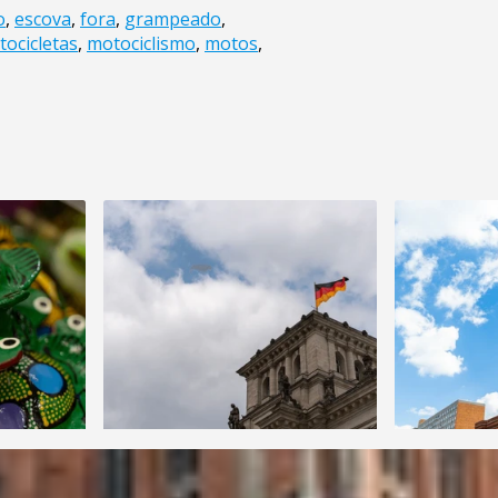
o
,
escova
,
fora
,
grampeado
,
ocicletas
,
motociclismo
,
motos
,