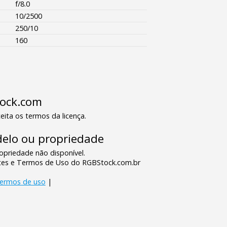
f/8.0
10/2500
250/10
160
tock.com
eita os termos da licença.
elo ou propriedade
priedade não disponível.
tes e Termos de Uso do RGBStock.com.br
termos de uso
|