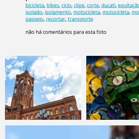
bicicleta
,
bikes
,
ciclo
,
clipe
,
corte
,
ducati
,
equitaçã
isolado
,
isolamento
,
motocicleta
,
motocicleta
,
mot
passeio
,
recortar
,
transporte
não há comentários para esta foto