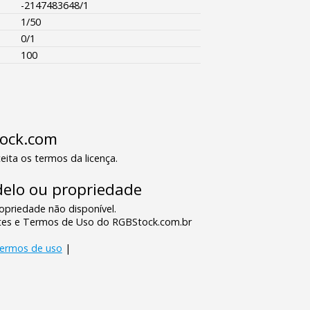
-2147483648/1
1/50
0/1
100
tock.com
eita os termos da licença.
elo ou propriedade
priedade não disponível.
tes e Termos de Uso do RGBStock.com.br
termos de uso
|