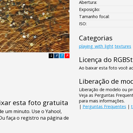
Abertura:
Exposição:
Tamanho focal:
ISO:
Categorias
playing_with_light
textures
L
F
T
P
Licença do RGBS
Ao baixar esta foto você ac
Liberação de mod
Liberação de modelo ou pro
Veja as Perguntas Frequen
para mais informações.
xar esta foto gratuita
|
Perguntas Frequentes
|