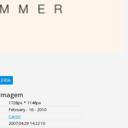
LERIA
 imagem
1728px * 1148px
February - 16 - 2010
Canon
2007:04:29 14:22:10