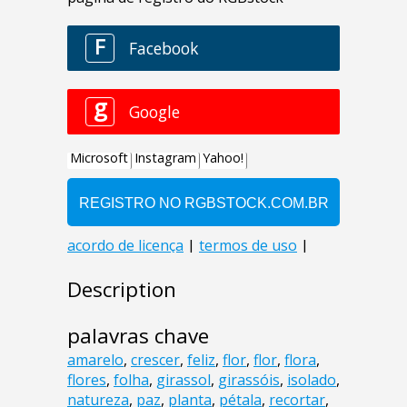
Description
palavras chave
amarelo
,
crescer
,
feliz
,
flor
,
flor
,
flora
,
flores
,
folha
,
girassol
,
girassóis
,
isolado
,
natureza
,
paz
,
planta
,
pétala
,
recortar
,