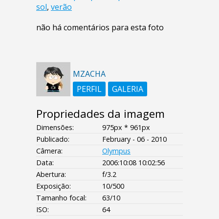
sol
,
verão
não há comentários para esta foto
MZACHA
PERFIL
GALERIA
Propriedades da imagem
Dimensões:
975px * 961px
Publicado:
February - 06 - 2010
Câmera:
Olympus
Data:
2006:10:08 10:02:56
Abertura:
f/3.2
Exposição:
10/500
Tamanho focal:
63/10
ISO:
64