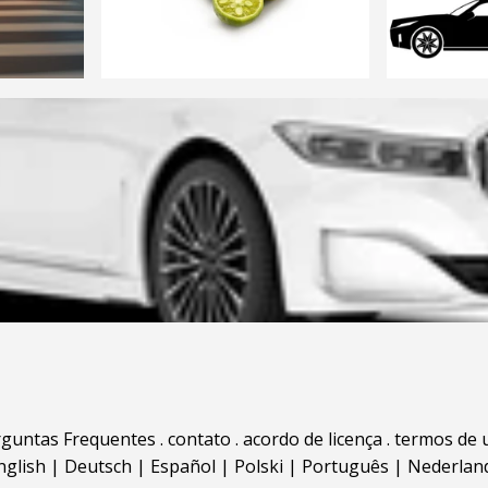
rguntas Frequentes
.
contato
.
acordo de licença
.
termos de 
nglish
|
Deutsch
|
Español
|
Polski
|
Português
|
Nederlan