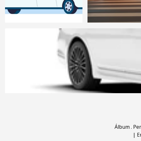
Álbum
.
Pe
|
E