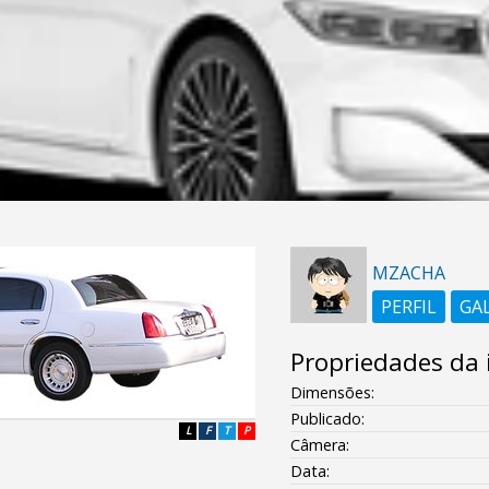
MZACHA
PERFIL
GA
Propriedades da
Dimensões:
Publicado:
L
F
T
P
Câmera:
Data: