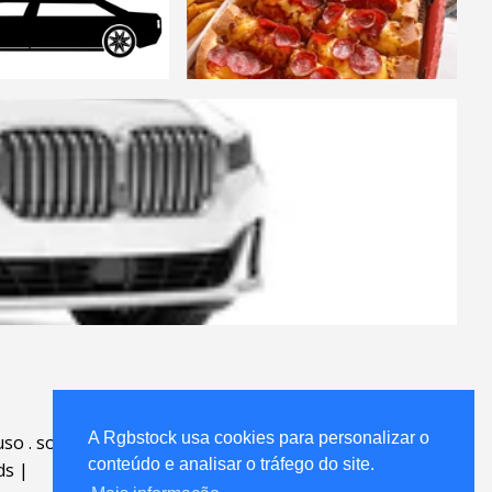
A Rgbstock usa cookies para personalizar o
uso
.
sobre
.
conteúdo e analisar o tráfego do site.
ds
|