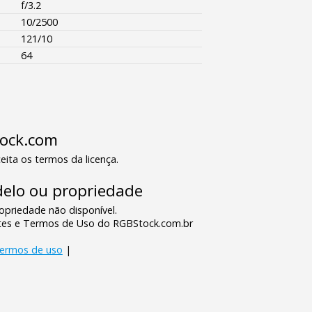
f/3.2
10/2500
121/10
64
tock.com
eita os termos da licença.
elo ou propriedade
priedade não disponível.
tes e Termos de Uso do RGBStock.com.br
termos de uso
|