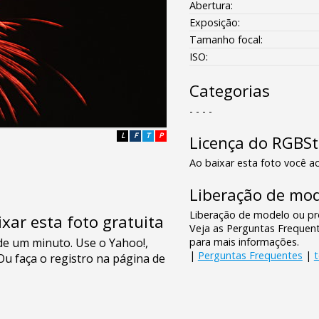
Abertura:
Exposição:
Tamanho focal:
ISO:
Categorias
- - - -
L
F
T
P
Licença do RGBS
Ao baixar esta foto você ac
Liberação de mod
Liberação de modelo ou pro
xar esta foto gratuita
Veja as Perguntas Frequen
para mais informações.
|
Perguntas Frequentes
|