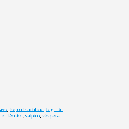
sivo
,
fogo de artifício
,
fogo de
pirotécnico
,
salpico
,
véspera