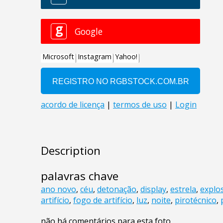
Description
palavras chave
ano novo
,
céu
,
detonação
,
display
,
estrela
,
explo
artifício
,
fogo de artifício
,
luz
,
noite
,
pirotécnico
,
não há comentários para esta foto