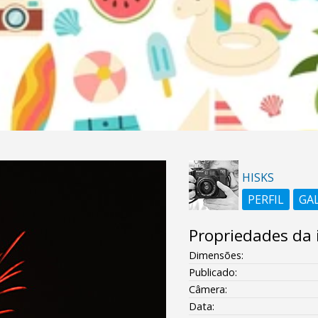
HISKS
PERFIL
GA
Propriedades da
Dimensões:
Publicado:
Câmera:
Data: