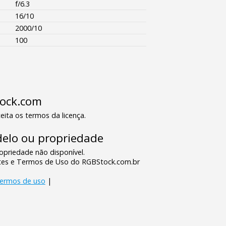
f/6.3
16/10
2000/10
100
tock.com
eita os termos da licença.
elo ou propriedade
priedade não disponível.
tes e Termos de Uso do RGBStock.com.br
termos de uso
|